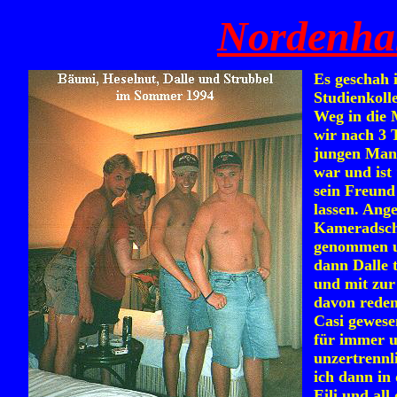
Nordenh
Es geschah 
Studienkoll
Weg in die
wir nach 3 
jungen Man
war und ist
sein Freund
lassen. Ang
Kameradscha
genommen un
dann Dalle 
und mit zur 
davon reden
Casi gewesen
für immer u
unzertrennl
ich dann in
Eili und al