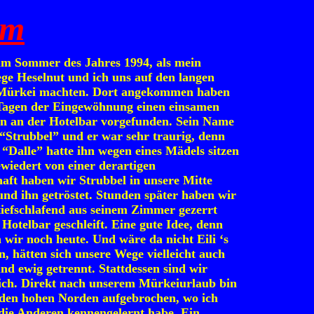
am
im Sommer des Jahres 1994, als mein
ege Heselnut und ich uns auf den langen
 Mürkei machten. Dort angekommen haben
Tagen der Eingewöhnung einen einsamen
n an der Hotelbar vorgefunden. Sein Name
 “Strubbel” und er war sehr traurig, denn
 “Dalle” hatte ihn wegen eines Mädels sitzen
ewiedert von einer derartigen
ft haben wir Strubbel in unsere Mitte
d ihn getröstet. Stunden später haben wir
tiefschlafend aus seinem Zimmer gezerrt
Hotelbar geschleift. Eine gute Idee, denn
 wir noch heute. Und wäre da nicht Eili ‘s
, hätten sich unsere Wege vielleicht auch
nd ewig getrennt. Stattdessen sind wir
ich. Direkt nach unserem Mürkeiurlaub bin
 den hohen Norden aufgebrochen, wo ich
l die Anderen kennengelernt habe. Ein